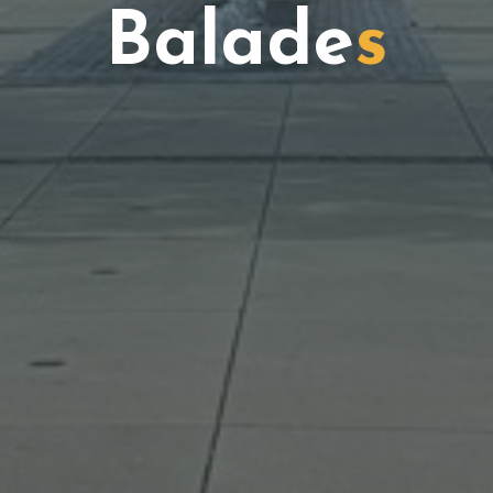
B
a
l
a
d
e
s