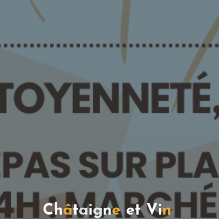
C
h
â
t
a
i
g
n
e
e
t
V
i
n