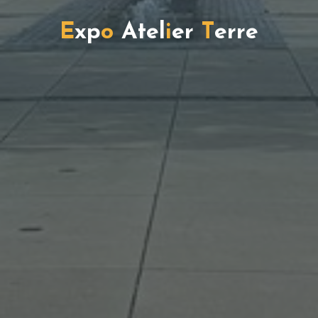
E
x
p
o
A
t
e
l
i
e
r
T
e
r
r
e