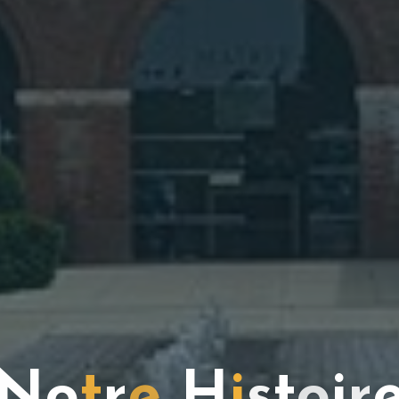
N
o
t
r
e
H
i
s
t
o
i
r