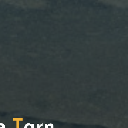
e
T
a
r
n