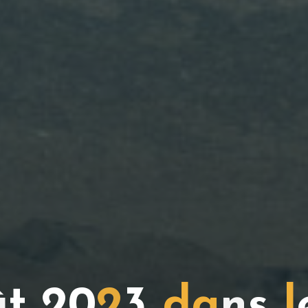
û
t
2
0
2
3
d
a
n
s
l