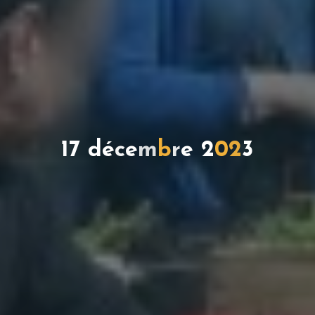
1
7
d
é
c
e
m
b
r
e
2
0
2
3