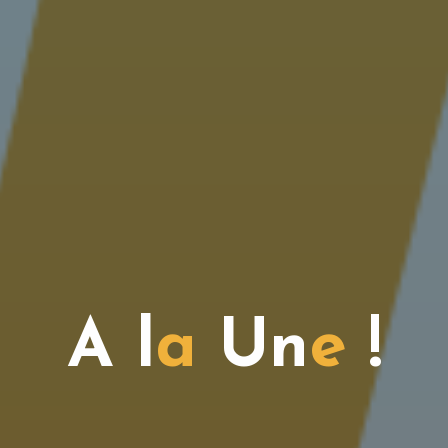
A
l
a
U
n
e
!