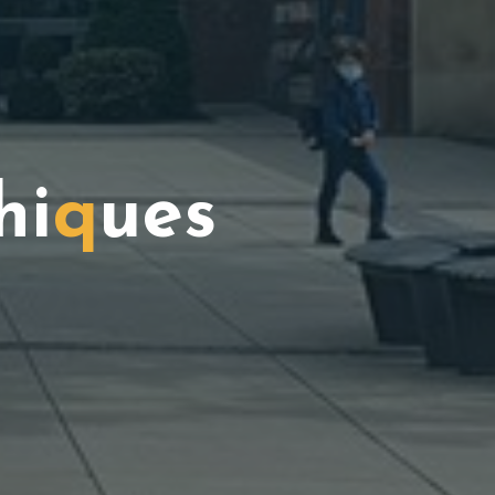
h
i
q
u
e
s