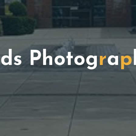
r
d
s
P
h
o
t
o
g
r
a
p