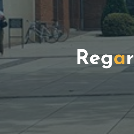
R
e
g
a