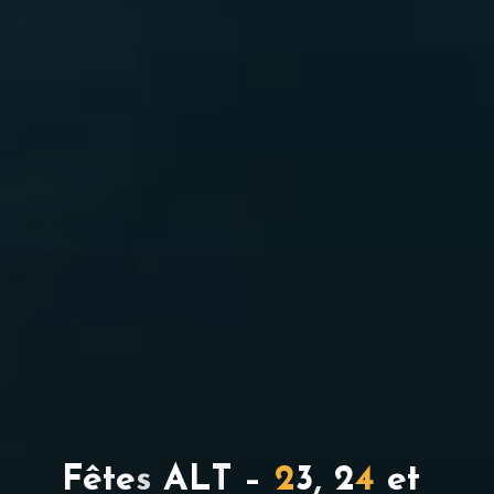
F
ê
t
e
s
A
L
T
–
2
3
,
2
4
e
t