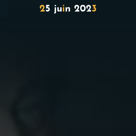
2
5
j
u
i
n
2
0
2
3