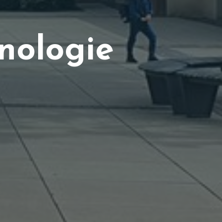
n
o
l
o
g
i
e