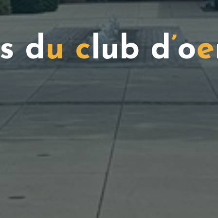
s
d
u
c
l
u
b
d
’
o
e