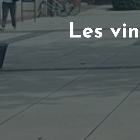
L
e
s
v
i
n