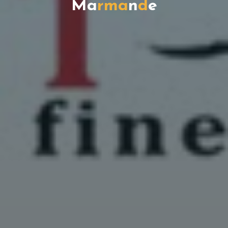
M
a
r
m
a
n
d
e