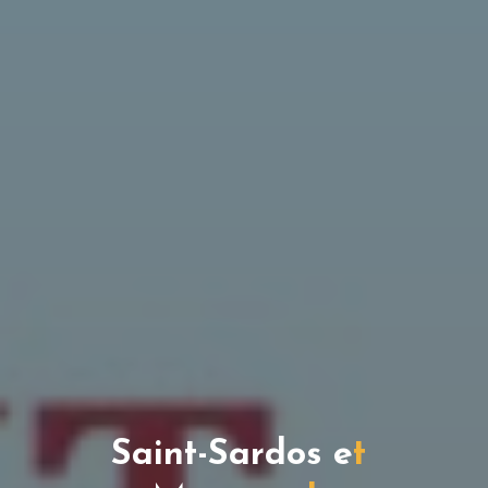
S
a
i
n
t
-
S
a
r
d
o
s
e
t