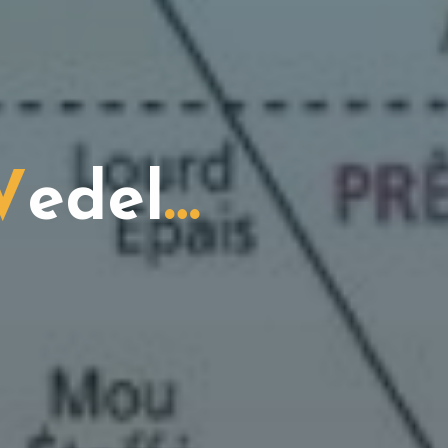
V
e
d
e
l
…