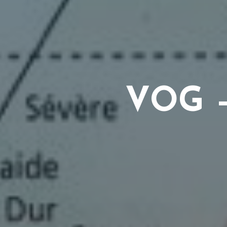
V
O
G