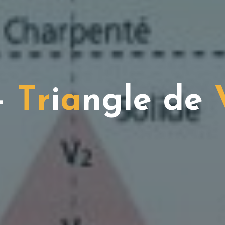
–
T
r
i
a
n
g
l
e
d
e