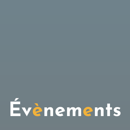
É
v
è
n
e
m
e
n
t
s