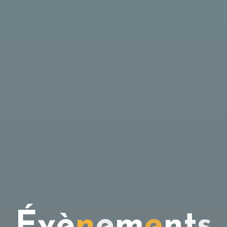
É
v
è
n
e
m
e
n
t
s