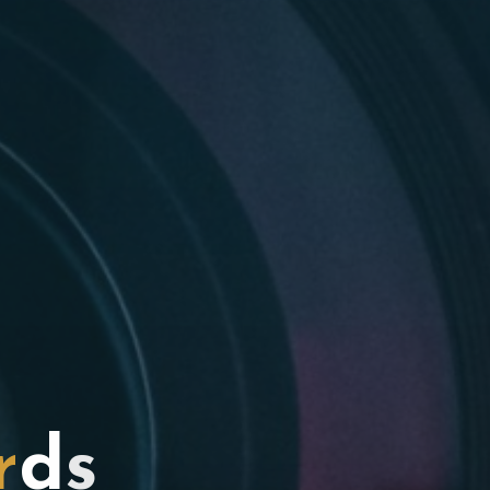
r
d
s
s